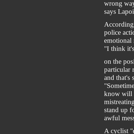
wrong way 
says Lapoi
According
police act
emotional 
"I think it
on the posi
particular
and that's
"Sometimes
know will 
mistreatin
stand up fo
awful mess
A cyclist "