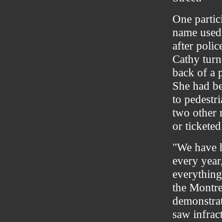
One partic
name used)
after polic
Cathy turn
back of a p
She had be
to pedestr
two other r
or tickete
"We have h
every year
everything
the Montre
demonstrat
saw infrac