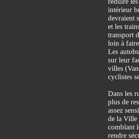
réduire les
intérieur b
devraient s
et les trai
transport 
loin à fair
Les autobus
sur leur f
villes (Va
cyclistes s
Dans les r
plus de res
assez sensi
de la Ville
comblant l
rendre séc