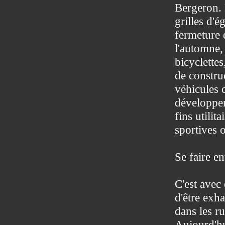
Bergeron. 
grilles d'é
fermeture 
l'automne,
bicyclettes
de constru
véhicules 
développem
fins utilita
sportives o
Se faire e
C'est avec 
d'être exh
dans les r
Aujourd'hu