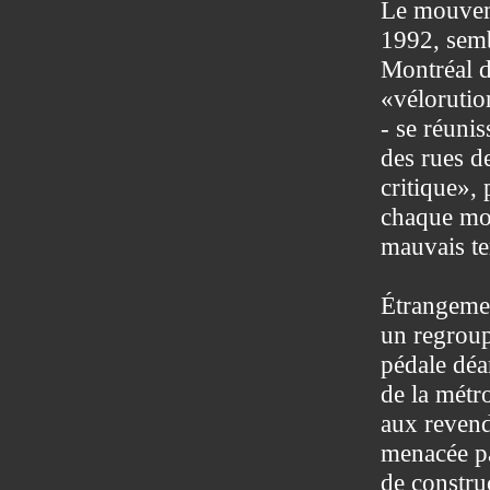
Le mouveme
1992, semb
Montréal d
«vélorution
- se réuni
des rues d
critique»,
chaque moi
mauvais t
Étrangement
un regroup
pédale déa
de la métro
aux revend
menacée par
de construc