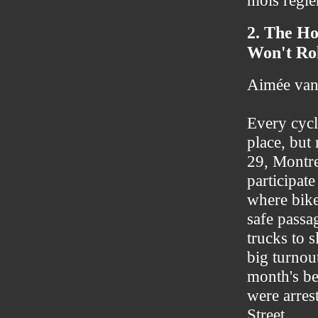
mois régle
2. The Ho
Won't Ro
Aimée va
Every cycl
place, but 
29, Montrea
participat
where bike
safe passa
trucks to 
big turnou
month's be
were arres
Street.