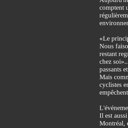
comptent u
régulièrem
environne
«Le princi
Nous faiso
restant re
chez soi»..
passants et
Mais comme
cyclistes e
empêchent l
L'événemen
Il est auss
Montréal, 