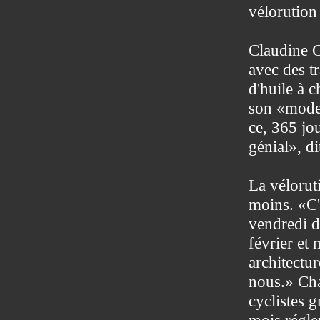
vélorution
Claudine Ga
avec des t
d'huile à c
son «mode 
ce, 365 jou
génial», dit
La véloruti
moins. «C'
vendredi d
février et 
architectur
nous.» Cha
cyclistes g