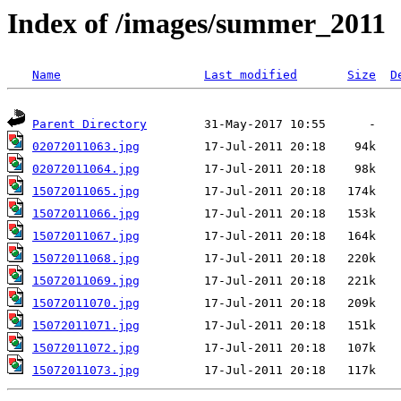
Index of /images/summer_2011
Name
Last modified
Size
D
Parent Directory
02072011063.jpg
02072011064.jpg
15072011065.jpg
15072011066.jpg
15072011067.jpg
15072011068.jpg
15072011069.jpg
15072011070.jpg
15072011071.jpg
15072011072.jpg
15072011073.jpg