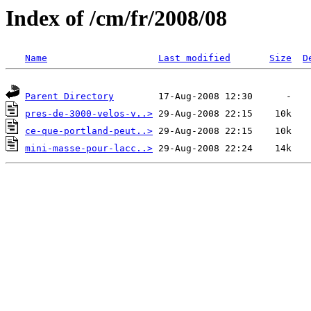
Index of /cm/fr/2008/08
Name
Last modified
Size
D
Parent Directory
pres-de-3000-velos-v..>
ce-que-portland-peut..>
mini-masse-pour-lacc..>