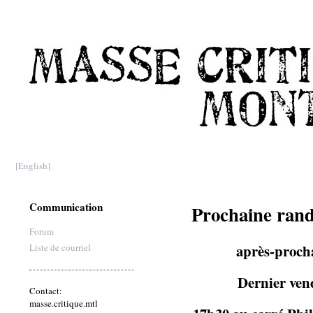
[English]
Communication
Prochaine rand
Forum
après-procha
Liste de courriel
Dernier ven
Contact:
masse.critique.mtl