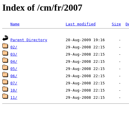
Index of /cm/fr/2007
Name
Last modified
Size
D
Parent Directory
02/
03/
04/
05/
06/
07/
10/
11/